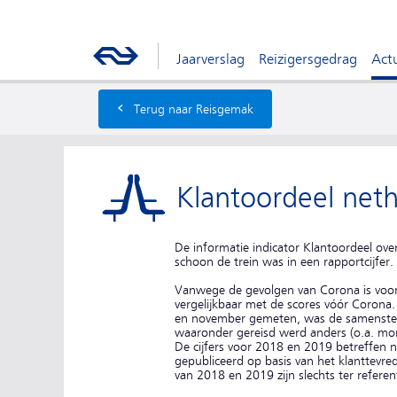
Jaarverslag
Reizigersgedrag
Actu
‹
Terug naar Reisgemak
Klantoordeel neth
De informatie indicator Klantoordeel ove
schoon de trein was in een rapportcijfer.
Vanwege de gevolgen van Corona is voor 
vergelijkbaar met de scores vóór Corona
en november gemeten, was de samenstell
waaronder gereisd werd anders (o.a. mon
De cijfers voor 2018 en 2019 betreffen ni
gepubliceerd op basis van het klanttevr
van 2018 en 2019 zijn slechts ter refer