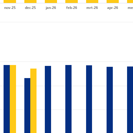
nov-25
dec-25
jan-26
feb-26
mrt-26
apr-26
me