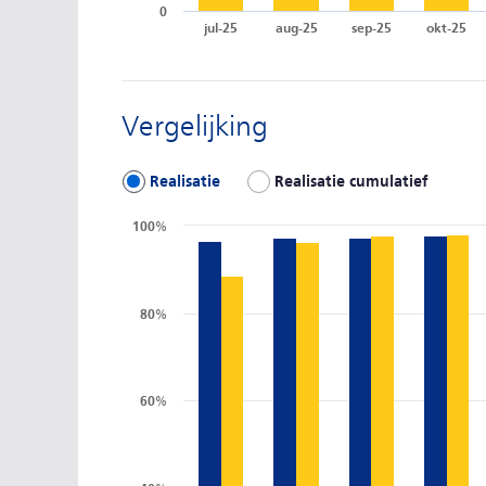
0
jul-25
aug-25
sep-25
okt-25
Vergelijking
Realisatie
Realisatie cumulatief
100%
80%
60%