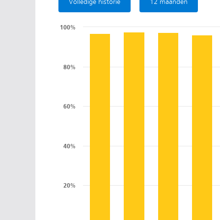
Volledige historie
12 maanden
100%
80%
60%
40%
20%