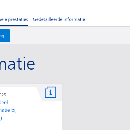
ele prestaties
Gedetailleerde informatie
ing
matie
2025
deel
matie bij
g