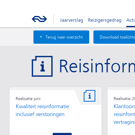
Jaarverslag
Reizigersgedrag
Actu
‹
Terug naar overzicht
Download toelicht
Reisinfor
Realisatie juni
Realisatie 
Kwaliteit reisinformatie
Klantoor
inclusief verstoringen
reisinfor
vertragin